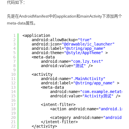
代码如下：
先是在AndroidManifest中的application和mainActivity下添加两个
meta-data属性。
1
<application
2
android:allowBackup=
"true"
3
android:icon=
"@drawable/ic_launcher"
4
android:label=
"@string/app_name"
5
android:theme=
"@style/AppTheme"
>
6
<meta-data
7
android:name=
"com.lzy.test"
8
android:value=
"测试"
/>
9
10
<activity
11
android:name=
".MainActivity"
12
android:label=
"@string/app_name"
>
13
<meta-data
14
android:name=
"com.example.metatest
15
android:value=
"Activity测试"
/>
16
17
<intent-filter>
18
<action android:name=
"android.inte
19
20
<category android:name=
"android.in
21
</intent-filter>
22
</activity>