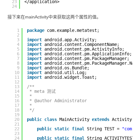
23
</application>
24
接下来在mainActivity中来获取这两个属性的值。
1
package
com.example.metatest;
2
3
import
android.app.Activity;
4
import
android.content.ComponentName;
5
import
android.content.pm.ActivityInfo;
6
import
android.content.pm.ApplicationInfo;
7
import
android.content.pm.PackageManager;
8
import
android.content.pm.PackageManager.Name
9
import
android.os.Bundle;
10
import
android.util.Log;
11
import
android.widget.Toast;
12
13
/**
14
* meta 测试
15
* 
16
* @author Administrator
17
* 
18
*/
19
20
public
class
MainActivity 
extends
Activity {
21
22
public
static
final
String TEST = 
"com.lz
23
24
public
static
final
String ACTIVITYTEST =