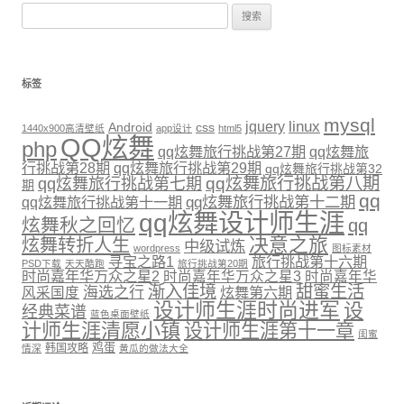
搜索：
标签
mysql
linux
jquery
Android
css
1440x900高清壁纸
app设计
html5
QQ炫舞
php
qq炫舞旅行挑战第27期
qq炫舞旅
行挑战第28期
qq炫舞旅行挑战第29期
qq炫舞旅行挑战第32
qq炫舞旅行挑战第八期
qq炫舞旅行挑战第七期
期
qq
qq炫舞旅行挑战第十二期
qq炫舞旅行挑战第十一期
qq炫舞设计师生涯
炫舞秋之回忆
qq
决意之旅
炫舞转折人生
中级试炼
wordpress
图标素材
寻宝之路1
旅行挑战第十六期
PSD下载
天天酷跑
旅行挑战第20期
时尚嘉年华万众之星2
时尚嘉年华万众之星3
时尚嘉年华
渐入佳境
甜蜜生活
海选之行
炫舞第六期
风采国度
设计师生涯时尚进军
设
经典菜谱
蓝色桌面壁纸
计师生涯清愿小镇
设计师生涯第十一章
闺蜜
鸡蛋
韩国攻略
情深
黄瓜的做法大全