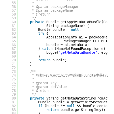
55
* 
56
* @param packageManager
57
* @param packageName
58
* @return
59
*/
60
private
Bundle getAppMetaDataBundle(Packa
61
String packageName) {
62
Bundle bundle = 
null
;
63
try
{
64
ApplicationInfo ai = packageManag
65
PackageManager.GET_META_D
66
bundle = ai.metaData;
67
} 
catch
(NameNotFoundException e) {
68
Log.e(
"getMetaDataBundle"
, e.getM
69
}
70
return
bundle;
71
}
72
73
/**
74
* 根据key从Activity中返回的Bundle中获取val
75
* 
76
* @param key
77
* @param defValue
78
* @return
79
*/
80
private
String getMetaDataStringFromActiv
81
Bundle bundle = getActivityMetaDataBu
82
if
(bundle != 
null
&& bundle.contains
83
return
bundle.getString(key);
84
}