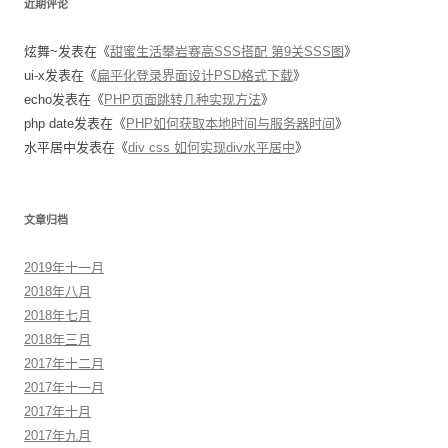
近期评论
炫舞~
发表在《
甜蜜生活攀岩赛高SSS搭配 第9关SSS图
》
ui-x
发表在《
扁平化登录界面设计PSD格式下载
》
echo
发表在《
PHP页面跳转几种实现方法
》
php date
发表在《
PHP如何获取本地时间与服务器时间
》
水平居中
发表在《
div css 如何实现div水平居中
》
文章归档
2019年十一月
2018年八月
2018年七月
2018年三月
2017年十二月
2017年十一月
2017年十月
2017年九月