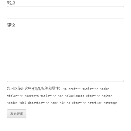
站点
评论
您可以使用这些
HTML
标签和属性：
<a href="" title=""> <abbr
title=""> <acronym title=""> <b> <blockquote cite=""> <cite>
<code> <del datetime=""> <em> <i> <q cite=""> <strike> <strong>