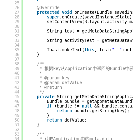
25
26
@Override
27
protected
void
onCreate(Bundle savedInsta
28
super
.onCreate(savedInstanceState);
29
setContentView(R.layout.activity_main
30
31
String test = getMetaDataStringApplic
32
33
String activityTest = getMetaDataStri
34
35
Toast.makeText(
this
, test+
"--"
+activi
36
}
37
38
/**
39
* 根据key从Application中返回的Bundle中获取v
40
* 
41
* @param key
42
* @param defValue
43
* @return
44
*/
45
private
String getMetaDataStringApplicati
46
Bundle bundle = getAppMetaDataBundle(
47
if
(bundle != 
null
&& bundle.contains
48
return
bundle.getString(key);
49
}
50
return
defValue;
51
}
52
53
/**
54
* 获取Application中的meta-data.