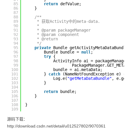
85
return
defValue;
86
}
87
88
/**
89
* 获取Activity中的meta-data.
90
* 
91
* @param packageManager
92
* @param component
93
* @return
94
*/
95
private
Bundle getActivityMetaDataBundle(
96
Bundle bundle = 
null
;
97
try
{
98
ActivityInfo ai = packageManager.
99
PackageManager.GET_META_D
100
bundle = ai.metaData;
101
} 
catch
(NameNotFoundException e) {
102
Log.e(
"getMetaDataBundle"
, e.getM
103
}
104
105
return
bundle;
106
}
107
108
}
109
源码下载：
http://download.csdn.net/detail/u012527802/9070361