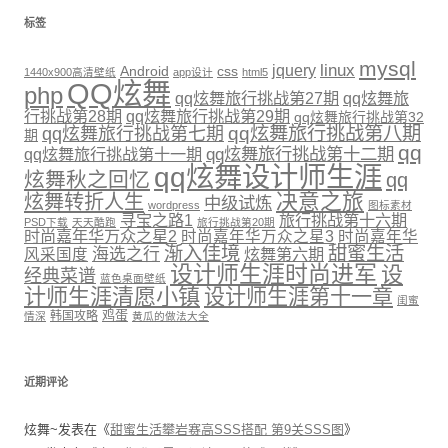
标签
mysql
linux
jquery
Android
css
1440x900高清壁纸
app设计
html5
QQ炫舞
php
qq炫舞旅行挑战第27期
qq炫舞旅
行挑战第28期
qq炫舞旅行挑战第29期
qq炫舞旅行挑战第32
qq炫舞旅行挑战第八期
qq炫舞旅行挑战第七期
期
qq
qq炫舞旅行挑战第十二期
qq炫舞旅行挑战第十一期
qq炫舞设计师生涯
炫舞秋之回忆
qq
决意之旅
炫舞转折人生
中级试炼
wordpress
图标素材
寻宝之路1
旅行挑战第十六期
PSD下载
天天酷跑
旅行挑战第20期
时尚嘉年华万众之星2
时尚嘉年华万众之星3
时尚嘉年华
渐入佳境
甜蜜生活
海选之行
炫舞第六期
风采国度
设计师生涯时尚进军
设
经典菜谱
蓝色桌面壁纸
计师生涯清愿小镇
设计师生涯第十一章
闺蜜
鸡蛋
韩国攻略
情深
黄瓜的做法大全
近期评论
炫舞~
发表在《
甜蜜生活攀岩赛高SSS搭配 第9关SSS图
》