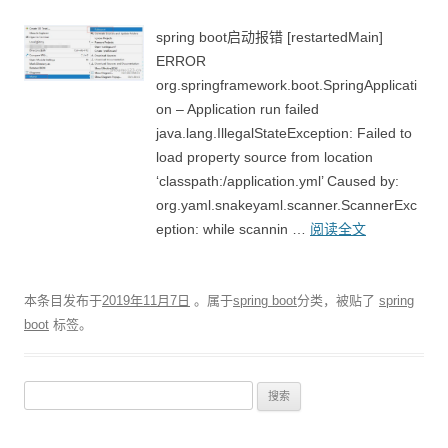
spring boot启动报错 [restartedMain]
ERROR
org.springframework.boot.SpringApplicati
on – Application run failed
java.lang.IllegalStateException: Failed to
load property source from location
‘classpath:/application.yml’ Caused by:
org.yaml.snakeyaml.scanner.ScannerExc
eption: while scannin …
阅读全文
本条目发布于
2019年11月7日
。属于
spring boot
分类，被贴了
spring
boot
标签。
搜索：