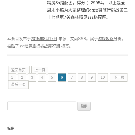
精灵3s搭配图，得分 ：29954。 以上是爱
周末小编为大家整理的qq炫舞旅行挑战第二
十七期第7关森林精灵sss搭配图。
本条目发布于
2015年8月17日
来源：艾尚SSS。属于
游戏攻略
分类，
被贴了
qq炫舞旅行挑战第27期
标签。
返回首页
上一页
1
2
3
4
5
6
7
8
9
10
下一页
最后一页
搜索：
标签