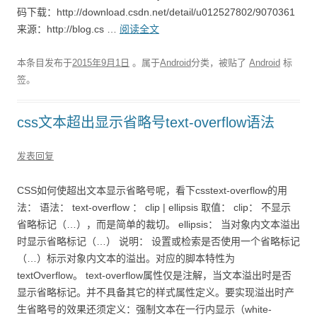
码下载：http://download.csdn.net/detail/u012527802/9070361
来源：http://blog.cs …
阅读全文
本条目发布于
2015年9月1日
。属于
Android
分类，被贴了
Android
标
签。
css文本超出显示省略号text-overflow语法
发表回复
CSS如何使超出文本显示省略号呢，看下csstext-overflow的用
法： 语法： text-overflow ： clip | ellipsis 取值： clip： 不显示
省略标记（…），而是简单的裁切。 ellipsis： 当对象内文本溢出
时显示省略标记（…） 说明： 设置或检索是否使用一个省略标记
（…）标示对象内文本的溢出。对应的脚本特性为
textOverflow。 text-overflow属性仅是注解，当文本溢出时是否
显示省略标记。并不具备其它的样式属性定义。要实现溢出时产
生省略号的效果还须定义：强制文本在一行内显示（white-