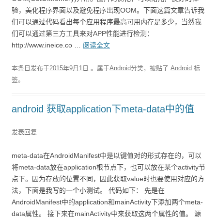
验，美化程序界面以及避免程序出现OOM。下面这篇文章告诉我
们可以通过代码看出每个应用程序最高可用内存是多少，当然我
们可以通过第三方工具来对APP性能进行检测：
http://www.ineice.co …
阅读全文
本条目发布于
2015年9月1日
。属于
Android
分类，被贴了
Android
标
签。
android 获取application下meta-data中的值
发表回复
meta-data在AndroidManifest中是以键值对的形式存在的，可以
将meta-data放在application根节点下，也可以放在某个activity节
点下。因为存放的位置不同，因此获取value时也要使用对应的方
法，下面是我写的一个小测试。 代码如下： 先是在
AndroidManifest中的application和mainActivity下添加两个meta-
data属性。 接下来在mainActivity中来获取这两个属性的值。 源