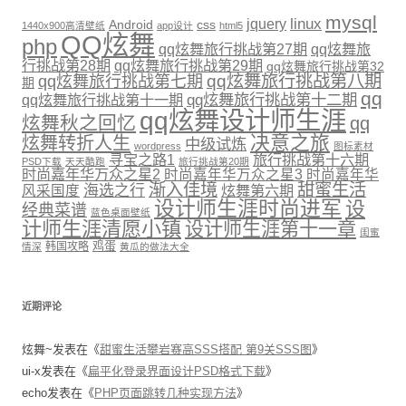
mysql
linux
jquery
Android
css
1440x900高清壁纸
app设计
html5
QQ炫舞
php
qq炫舞旅行挑战第27期
qq炫舞旅
行挑战第28期
qq炫舞旅行挑战第29期
qq炫舞旅行挑战第32
qq炫舞旅行挑战第八期
qq炫舞旅行挑战第七期
期
qq
qq炫舞旅行挑战第十二期
qq炫舞旅行挑战第十一期
qq炫舞设计师生涯
炫舞秋之回忆
qq
决意之旅
炫舞转折人生
中级试炼
wordpress
图标素材
寻宝之路1
旅行挑战第十六期
PSD下载
天天酷跑
旅行挑战第20期
时尚嘉年华万众之星2
时尚嘉年华万众之星3
时尚嘉年华
渐入佳境
甜蜜生活
海选之行
炫舞第六期
风采国度
设计师生涯时尚进军
设
经典菜谱
蓝色桌面壁纸
计师生涯清愿小镇
设计师生涯第十一章
闺蜜
鸡蛋
韩国攻略
情深
黄瓜的做法大全
近期评论
炫舞~
发表在《
甜蜜生活攀岩赛高SSS搭配 第9关SSS图
》
ui-x
发表在《
扁平化登录界面设计PSD格式下载
》
echo
发表在《
PHP页面跳转几种实现方法
》