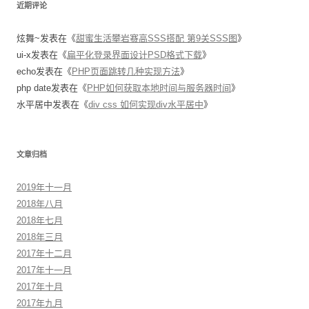
近期评论
炫舞~
发表在《
甜蜜生活攀岩赛高SSS搭配 第9关SSS图
》
ui-x
发表在《
扁平化登录界面设计PSD格式下载
》
echo
发表在《
PHP页面跳转几种实现方法
》
php date
发表在《
PHP如何获取本地时间与服务器时间
》
水平居中
发表在《
div css 如何实现div水平居中
》
文章归档
2019年十一月
2018年八月
2018年七月
2018年三月
2017年十二月
2017年十一月
2017年十月
2017年九月