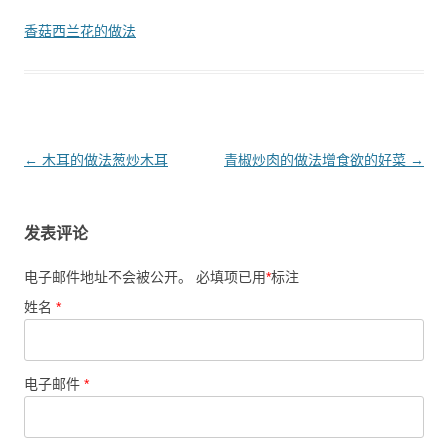
香菇西兰花的做法
文章导航
←
木耳的做法葱炒木耳
青椒炒肉的做法增食欲的好菜
→
发表评论
电子邮件地址不会被公开。 必填项已用
*
标注
姓名
*
电子邮件
*