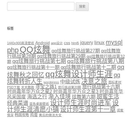
搜索：
标签
mysql
linux
jquery
Android
css
1440x900高清壁纸
app设计
html5
QQ炫舞
php
qq炫舞旅行挑战第27期
qq炫舞旅
行挑战第28期
qq炫舞旅行挑战第29期
qq炫舞旅行挑战第32
qq炫舞旅行挑战第八期
qq炫舞旅行挑战第七期
期
qq
qq炫舞旅行挑战第十二期
qq炫舞旅行挑战第十一期
qq炫舞设计师生涯
炫舞秋之回忆
qq
决意之旅
炫舞转折人生
中级试炼
wordpress
图标素材
寻宝之路1
旅行挑战第十六期
PSD下载
天天酷跑
旅行挑战第20期
时尚嘉年华万众之星2
时尚嘉年华万众之星3
时尚嘉年华
渐入佳境
甜蜜生活
海选之行
炫舞第六期
风采国度
设计师生涯时尚进军
设
经典菜谱
蓝色桌面壁纸
计师生涯清愿小镇
设计师生涯第十一章
闺蜜
鸡蛋
韩国攻略
情深
黄瓜的做法大全