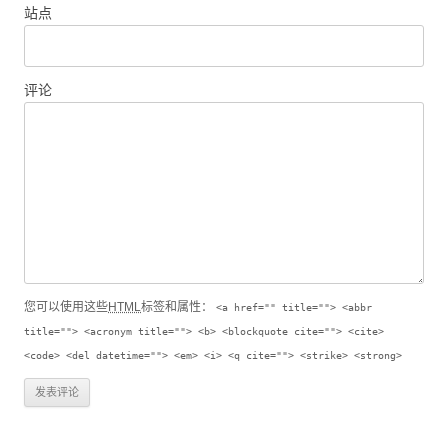
站点
评论
您可以使用这些
HTML
标签和属性：
<a href="" title=""> <abbr
title=""> <acronym title=""> <b> <blockquote cite=""> <cite>
<code> <del datetime=""> <em> <i> <q cite=""> <strike> <strong>