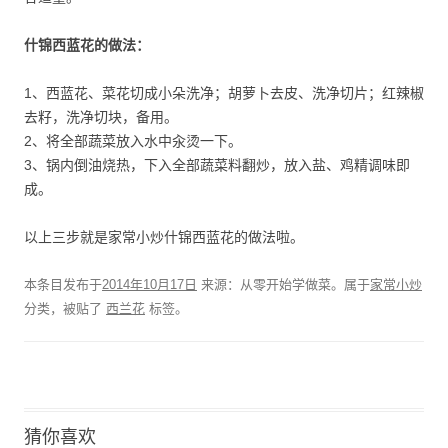
什锦西蓝花的做法：
1、西蓝花、菜花切成小朵洗净；胡萝卜去皮、洗净切片；红辣椒
去籽，洗净切块，备用。
2、将全部蔬菜放入水中汆烫一下。
3、锅内倒油烧热，下入全部蔬菜料翻炒，放入盐、鸡精调味即
成。
以上三步就是家常小炒什锦西蓝花的做法啦。
本条目发布于
2014年10月17日
来源：从零开始学做菜。属于
家常小炒
分类，被贴了
西兰花
标签。
猜你喜欢