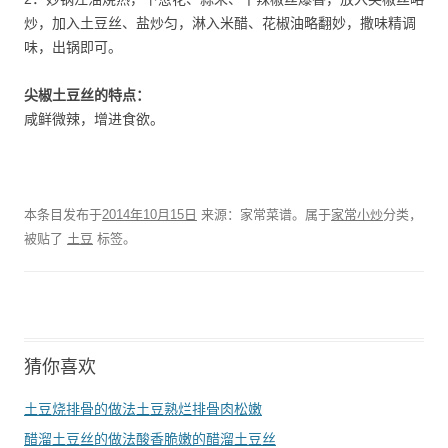
炒，加入土豆丝、盐炒匀，淋入米醋、花椒油略翻妙，撒味精调
味，出锅即可。
尖椒土豆丝的特点：
咸鲜微辣，增进食欲。
本条目发布于
2014年10月15日
来源：家常菜谱。属于
家常小炒
分类，
被贴了
土豆
标签。
猜你喜欢
土豆烧排骨的做法土豆熟烂排骨肉松嫩
醋溜土豆丝的做法酸香脆嫩的醋溜土豆丝