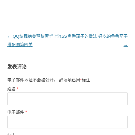
文章导航
←
QQ炫舞绝美琶黎奢华上流SS
鱼香茄子的做法 好吃的鱼香茄子
搭配图第四关
→
发表评论
电子邮件地址不会被公开。 必填项已用
*
标注
姓名
*
电子邮件
*