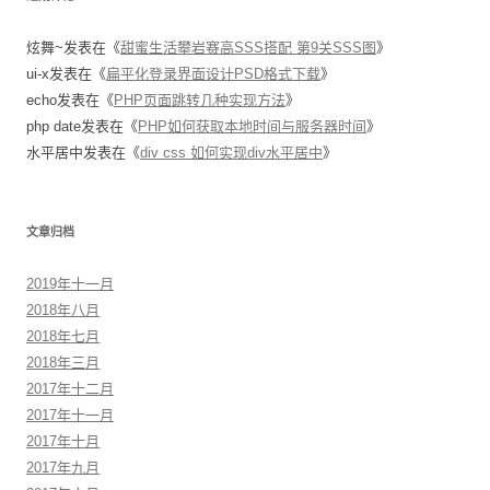
炫舞~
发表在《
甜蜜生活攀岩赛高SSS搭配 第9关SSS图
》
ui-x
发表在《
扁平化登录界面设计PSD格式下载
》
echo
发表在《
PHP页面跳转几种实现方法
》
php date
发表在《
PHP如何获取本地时间与服务器时间
》
水平居中
发表在《
div css 如何实现div水平居中
》
文章归档
2019年十一月
2018年八月
2018年七月
2018年三月
2017年十二月
2017年十一月
2017年十月
2017年九月