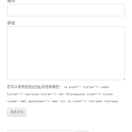
站点
评论
您可以使用这些
HTML
标签和属性：
<a href="" title=""> <abbr
title=""> <acronym title=""> <b> <blockquote cite=""> <cite>
<code> <del datetime=""> <em> <i> <q cite=""> <strike> <strong>