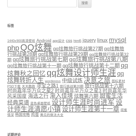
搜索：
标签
mysql
linux
jquery
Android
css
1440x900高清壁纸
app设计
html5
QQ炫舞
php
qq炫舞旅行挑战第27期
qq炫舞旅
行挑战第28期
qq炫舞旅行挑战第29期
qq炫舞旅行挑战第32
qq炫舞旅行挑战第八期
qq炫舞旅行挑战第七期
期
qq
qq炫舞旅行挑战第十二期
qq炫舞旅行挑战第十一期
qq炫舞设计师生涯
炫舞秋之回忆
qq
决意之旅
炫舞转折人生
中级试炼
wordpress
图标素材
寻宝之路1
旅行挑战第十六期
PSD下载
天天酷跑
旅行挑战第20期
时尚嘉年华万众之星2
时尚嘉年华万众之星3
时尚嘉年华
渐入佳境
甜蜜生活
海选之行
炫舞第六期
风采国度
设计师生涯时尚进军
设
经典菜谱
蓝色桌面壁纸
计师生涯清愿小镇
设计师生涯第十一章
闺蜜
鸡蛋
韩国攻略
情深
黄瓜的做法大全
近期评论